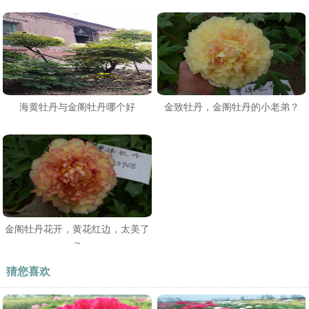
海黄牡丹与金阁牡丹哪个好
金致牡丹，金阁牡丹的小老弟？
金阁牡丹花开，黄花红边，太美了
~
猜您喜欢