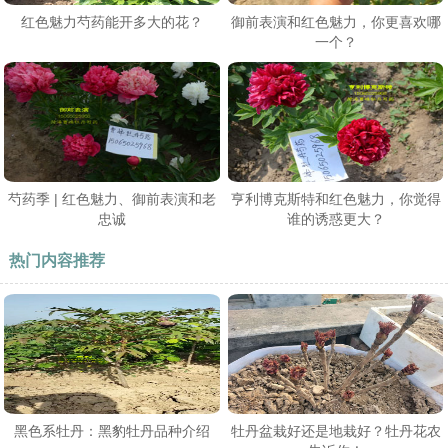
红色魅力芍药能开多大的花？
御前表演和红色魅力，你更喜欢哪
一个？
芍药季 | 红色魅力、御前表演和老
亨利博克斯特和红色魅力，你觉得
忠诚
谁的诱惑更大？
热门内容推荐
黑色系牡丹：黑豹牡丹品种介绍
牡丹盆栽好还是地栽好？牡丹花农