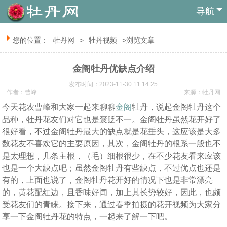
导航
您的位置：
牡丹网
>
牡丹视频
>浏览文章
金阁牡丹优缺点介绍
发布时间：2023-11-30 11:14:25
作者：曹峰
来源：
牡丹网
今天花农曹峰和大家一起来聊聊
金阁
牡丹，说起金阁牡丹这个
品种，牡丹花友们对它也是褒贬不一。金阁牡丹虽然花开好了
很好看，不过金阁牡丹最大的缺点就是花垂头，这应该是大多
数花友不喜欢它的主要原因，其次，金阁牡丹的根系一般也不
是太理想，几条主根，（毛）细根很少，在不少花友看来应该
也是一个大缺点吧；虽然金阁牡丹有些缺点，不过优点也还是
有的，上面也说了，金阁牡丹花开好的情况下也是非常漂亮
的，黄花配红边，且香味好闻，加上其长势较好，因此，也颇
受花友们的青睐。接下来，通过春季拍摄的花开视频为大家分
享一下金阁牡丹花的特点，一起来了解一下吧。