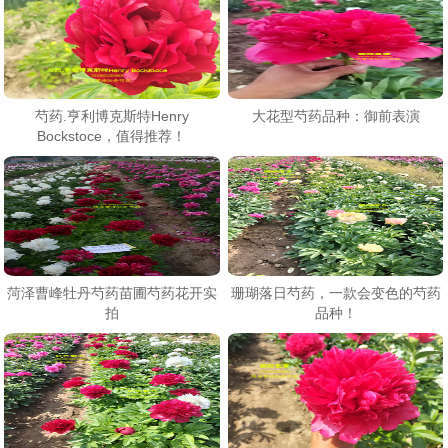
芍药.亨利博克斯特Henry
大花型芍药品种：御前表演
Bockstoce，值得推荐！
菏泽曹峰牡丹芍药苗圃芍药花开实
珊瑚落日芍药，一款会变色的芍药
拍
品种！