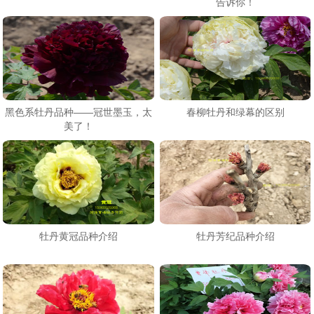
告诉你！
黑色系牡丹品种——冠世墨玉，太
春柳牡丹和绿幕的区别
美了！
牡丹黄冠品种介绍
牡丹芳纪品种介绍