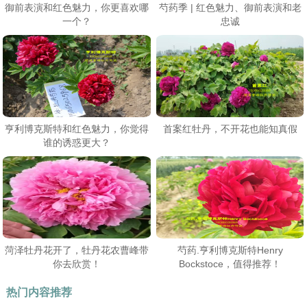
御前表演和红色魅力，你更喜欢哪
芍药季 | 红色魅力、御前表演和老
一个？
忠诚
亨利博克斯特和红色魅力，你觉得
首案红牡丹，不开花也能知真假
谁的诱惑更大？
菏泽牡丹花开了，牡丹花农曹峰带
芍药.亨利博克斯特Henry
你去欣赏！
Bockstoce，值得推荐！
热门内容推荐