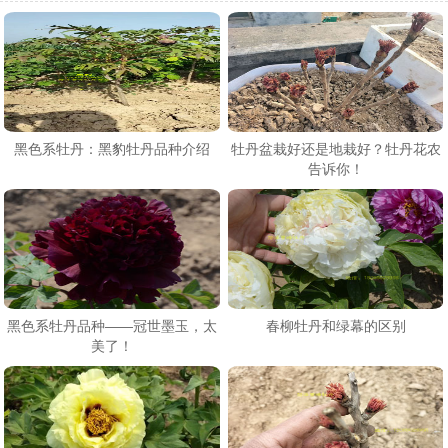
黑色系牡丹：黑豹牡丹品种介绍
牡丹盆栽好还是地栽好？牡丹花农
告诉你！
黑色系牡丹品种——冠世墨玉，太
春柳牡丹和绿幕的区别
美了！