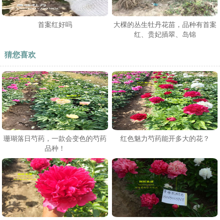
首案红好吗
大棵的丛生牡丹花苗，品种有首案
红、贵妃插翠、岛锦
猜您喜欢
珊瑚落日芍药，一款会变色的芍药
红色魅力芍药能开多大的花？
品种！