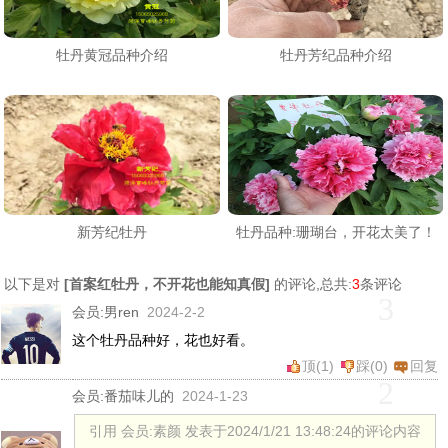
牡丹黄冠品种介绍
牡丹芳纪品种介绍
新芳纪牡丹
牡丹品种:珊瑚台，开花太美了！
以下是对
[
首案红牡丹，不开花也能知真假
]
的评论,总共:
3
条评论
3
会员:
男ren
2024-2-2
这个牡丹品种好，花也好看。
顶(
1
)
踩(
0
)
回复
2
会员:
番茄味儿的
2024-1-23
引用 会员:素颜 发表于2024/1/21 13:48:24的评论内容