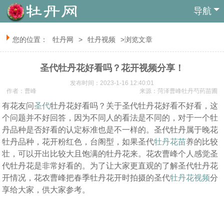
导航
您的位置：
牡丹网
>
牡丹视频
>浏览文章
圣代牡丹花好看吗？花开视频分享！
发布时间：2023-1-16 12:40:01
作者：曹峰
来源：菏泽曹峰牡丹芍药苗圃
有花友问
圣代
牡丹花好看吗？关于圣代牡丹花好看不好看，这
个问题并不好回答，因为不同人的看法是不同的，对于一个牡
丹品种是否好看的认定标准也是不一样的。圣代牡丹属于晚花
牡丹品种，花开粉红色，台阁型，如果圣代
牡丹花苗
养的比较
壮，可以开出比较大且饱满的牡丹花来。花农曹峰个人感觉圣
代牡丹花是非常好看的。为了让大家更直观的了解圣代牡丹花
开情况，花农曹峰把春季牡丹花开时拍摄的圣代
牡丹花视频
分
享给大家，供大家参考。