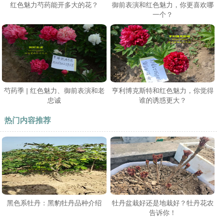
红色魅力芍药能开多大的花？
御前表演和红色魅力，你更喜欢哪
一个？
芍药季 | 红色魅力、御前表演和老
亨利博克斯特和红色魅力，你觉得
忠诚
谁的诱惑更大？
热门内容推荐
黑色系牡丹：黑豹牡丹品种介绍
牡丹盆栽好还是地栽好？牡丹花农
告诉你！