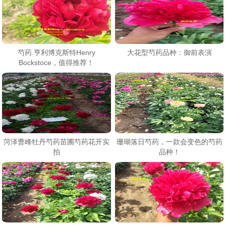
芍药.亨利博克斯特Henry
大花型芍药品种：御前表演
Bockstoce，值得推荐！
菏泽曹峰牡丹芍药苗圃芍药花开实
珊瑚落日芍药，一款会变色的芍药
拍
品种！