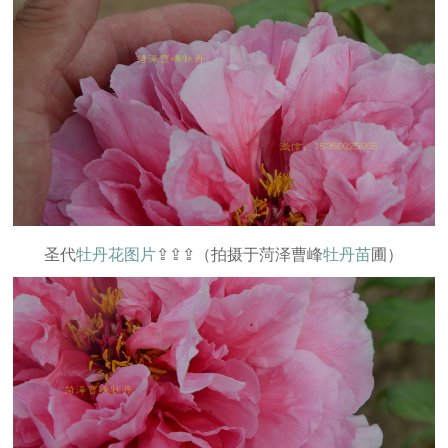
圣代
牡丹花图片
⇪⇪⇪（拍摄于菏泽曹峰
牡丹苗
圃）