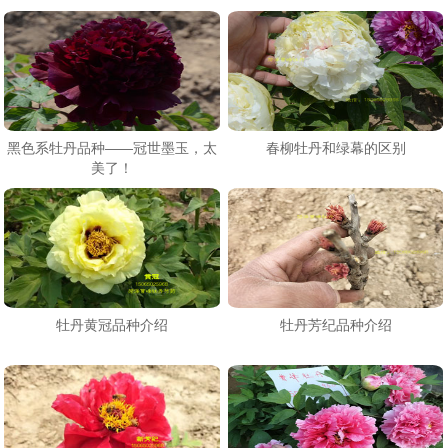
黑色系牡丹品种——冠世墨玉，太
春柳牡丹和绿幕的区别
美了！
牡丹黄冠品种介绍
牡丹芳纪品种介绍