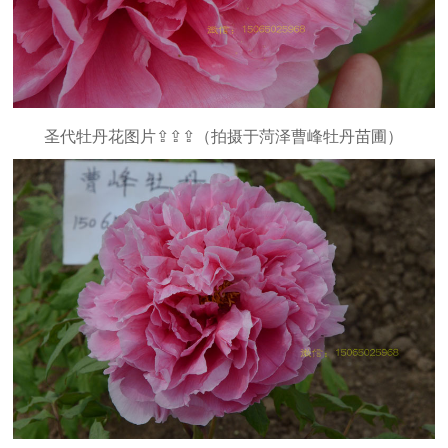
圣代牡丹花图片⇪⇪⇪（拍摄于菏泽曹峰牡丹苗圃）