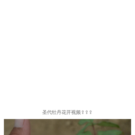
圣代牡丹花开视频⇪⇪⇪