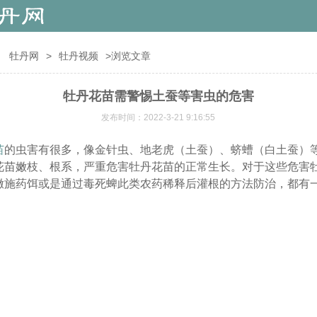
：
牡丹网
>
牡丹视频
>浏览文章
牡丹花苗需警惕土蚕等害虫的危害
发布时间：2022-3-21 9:16:55
苗
的虫害有很多，像金针虫、地老虎（土蚕）、蛴螬（白土蚕）
花苗嫩枝、根系，严重危害牡丹花苗的正常生长。对于这些危害
撒施药饵或是通过毒死蜱此类农药稀释后灌根的方法防治，都有