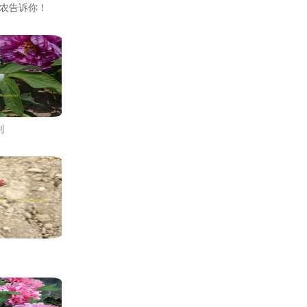
农告诉你！
别