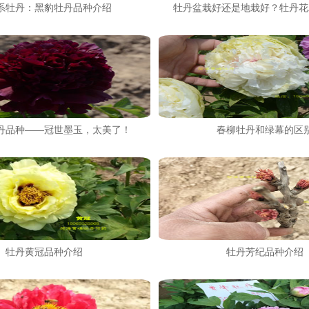
系牡丹：黑豹牡丹品种介绍
牡丹盆栽好还是地栽好？牡丹花
丹品种——冠世墨玉，太美了！
春柳牡丹和绿幕的区
牡丹黄冠品种介绍
牡丹芳纪品种介绍