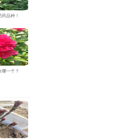
芍药品种！
欢哪一个？