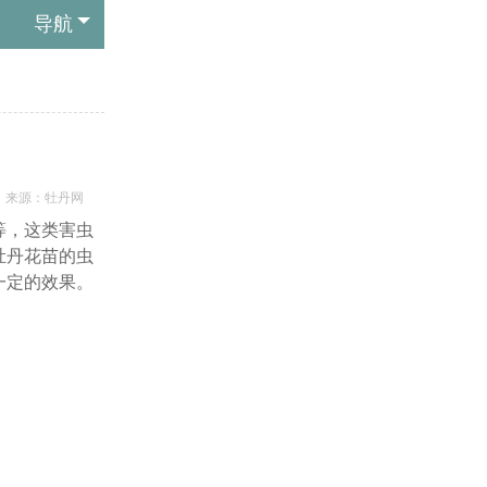
导航
来源：
牡丹网
等，这类害虫
牡丹花苗的虫
一定的效果。