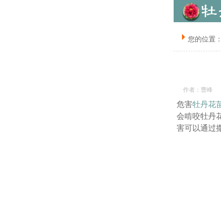
您的位置
作者：曹峰
危害
牡丹花
会啃咬牡丹
害可以通过