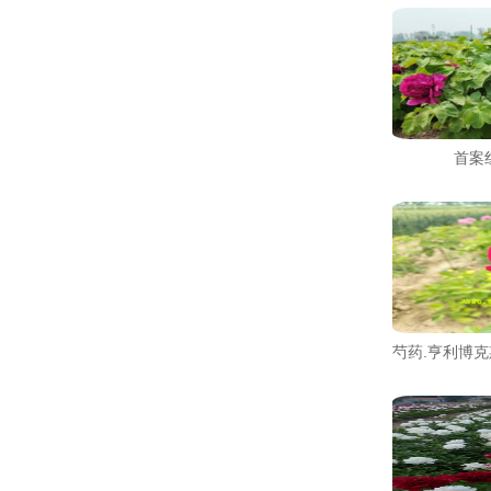
首案
芍药.亨利博克斯