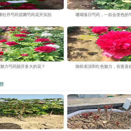
峰牡丹芍药苗圃芍药花开实拍
珊瑚落日芍药，一款会变色的
色魅力芍药能开多大的花？
御前表演和红色魅力，你更喜
荐