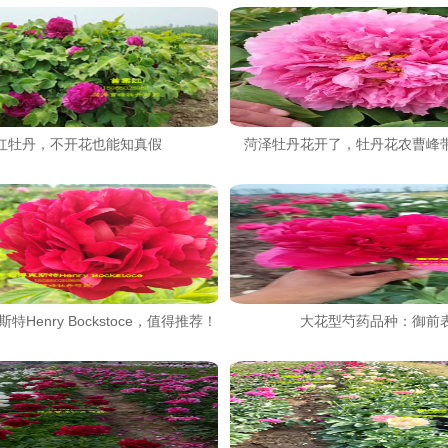
红牡丹，不开花也能知真假
菏泽牡丹花开了，牡丹花农曹峰
特Henry Bockstoce，值得推荐！
大花型芍药品种：御前