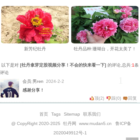
新芳纪牡丹
牡丹品种:珊瑚台，开花太美了！
以下是对
[
牡丹拿芽定股视频分享！不会的快来看一下
]
的评论,总共:
1
条
评论
1
会员:
男ren
2024-2-2
感谢分享！
顶(
2
)
踩(
0
)
回复
首页
Tags
Sitemap
联系我们
@ CopyRight 2020-2025
牡丹网
www.mudan5.cn
鲁ICP备
2020049912号-1