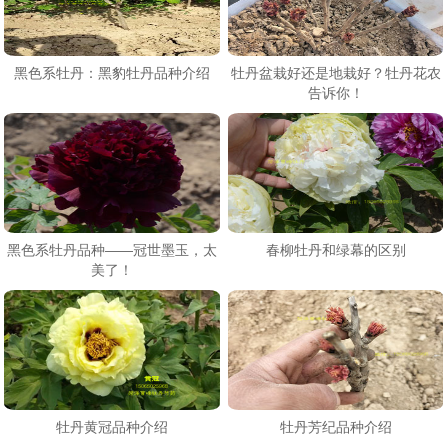
黑色系牡丹：黑豹牡丹品种介绍
牡丹盆栽好还是地栽好？牡丹花农
告诉你！
黑色系牡丹品种——冠世墨玉，太
春柳牡丹和绿幕的区别
美了！
牡丹黄冠品种介绍
牡丹芳纪品种介绍