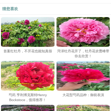
猜您喜欢
首案红牡丹，不开花也能知真假
菏泽牡丹花开了，牡丹花农曹峰带
你去欣赏！
芍药.亨利博克斯特Henry
大花型芍药品种：御前表演
Bockstoce，值得推荐！