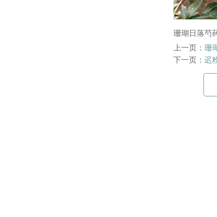
珊瑚日落芍
上一页：
珊
下一页：
迟