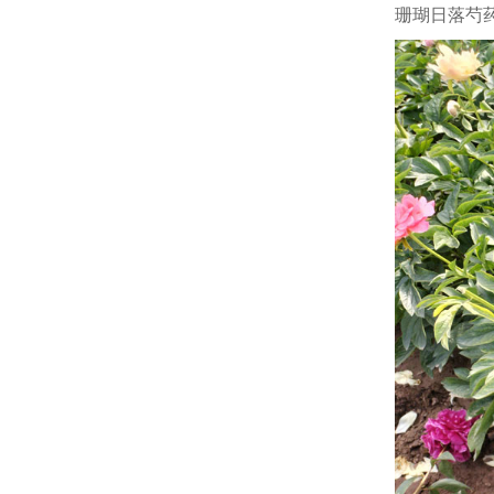
珊瑚日落芍