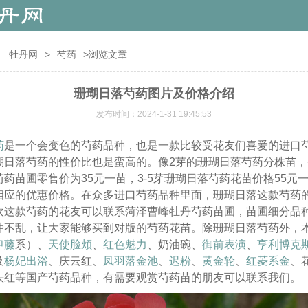
：
牡丹网
>
芍药
>浏览文章
珊瑚日落芍药图片及价格介绍
发布时间：2024-1-31 19:45:53
药
是一个会变色的芍药品种，也是一款比较受花友们喜爱的进口
瑚日落芍药的性价比也是蛮高的。像2芽的珊瑚日落芍药分株苗
药苗圃零售价为35元一苗，3-5芽珊瑚日落芍药花苗价格55元
相应的优惠价格。在众多进口芍药品种里面，珊瑚日落这款芍药
欢这款芍药的花友可以联系菏泽曹峰牡丹芍药苗圃，苗圃细分品
种不乱，让大家能够买到对版的芍药花苗。除珊瑚日落芍药外，
伊藤
系）、
天使脸颊
、
红色魅力
、奶油碗、
御前表演
、
亨利博克
及
杨妃出浴
、庆云红、
凤羽落金池
、
迟粉
、
黄金轮
、
红菱系金
、
头红等国产芍药品种，有需要观赏芍药苗的朋友可以联系我们。