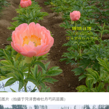
药图片（拍摄于菏泽曹峰牡丹芍药苗圃）