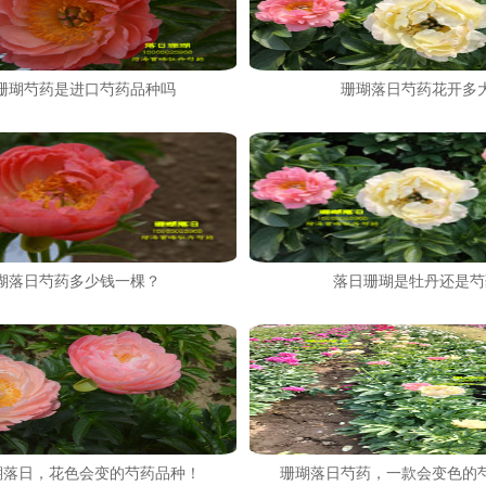
珊瑚芍药是进口芍药品种吗
珊瑚落日芍药花开多
瑚落日芍药多少钱一棵？
落日珊瑚是牡丹还是芍
瑚落日，花色会变的芍药品种！
珊瑚落日芍药，一款会变色的