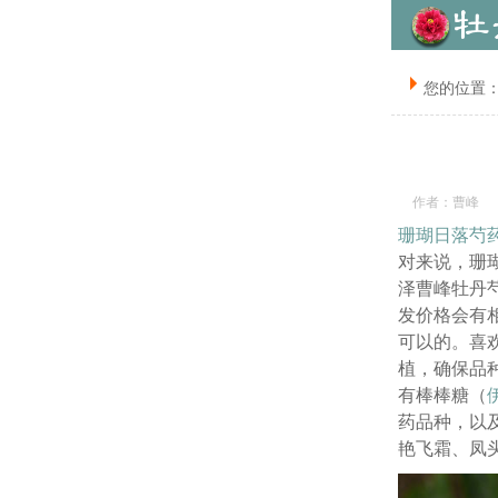
您的位置
作者：曹峰
珊瑚日落
芍
对来说，珊
泽曹峰牡丹芍
发价格会有
可以的。喜
植，确保品
有棒棒糖（
药品种，以
艳飞霜、凤