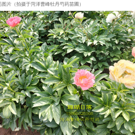
药图片（拍摄于菏泽曹峰牡丹芍药苗圃）