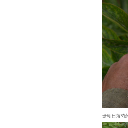
珊瑚日落芍