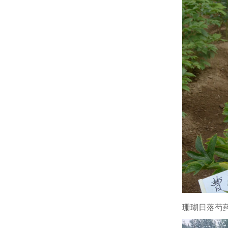
珊瑚日落芍