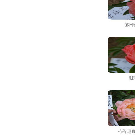
落日
珊
芍药 珊