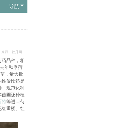
导航
来源：
牡丹网
芍药品种，相
，去年秋季菏
一苗，量大批
的性价比还是
种，规范化种
本苗圃还种植
斯特
等进口芍
花红重楼、红