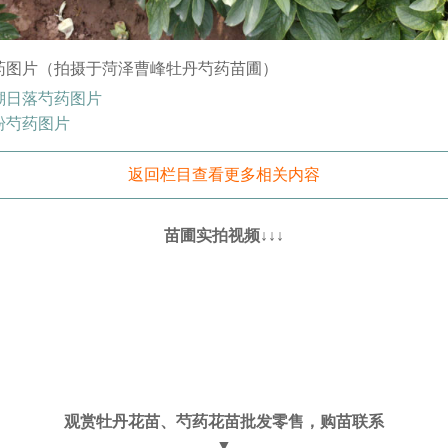
药图片（拍摄于菏泽曹峰牡丹芍药苗圃）
瑚日落芍药图片
粉芍药图片
返回栏目查看更多相关内容
苗圃实拍视频↓↓↓
观赏牡丹花苗、芍药花苗批发零售，购苗联系
▼