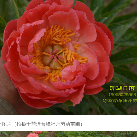
药图片（拍摄于菏泽曹峰牡丹芍药苗圃）