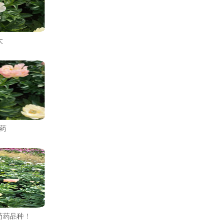
大
药
芍药品种！