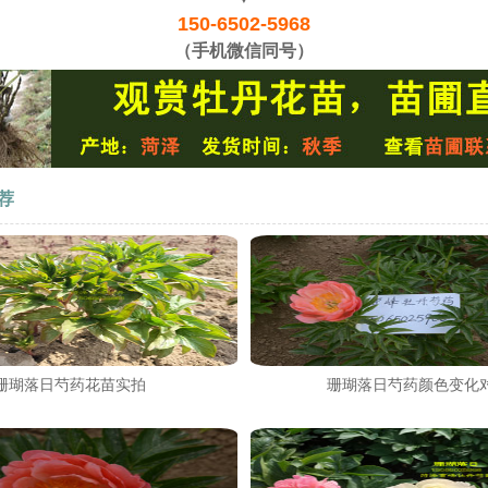
150-6502-5968
（手机微信同号）
荐
珊瑚落日芍药花苗实拍
珊瑚落日芍药颜色变化