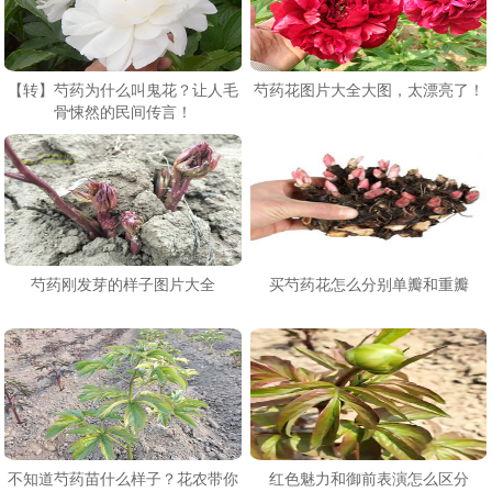
【转】芍药为什么叫鬼花？让人毛
芍药花图片大全大图，太漂亮了！
骨悚然的民间传言！
芍药刚发芽的样子图片大全
买芍药花怎么分别单瓣和重瓣
不知道芍药苗什么样子？花农带你
红色魅力和御前表演怎么区分