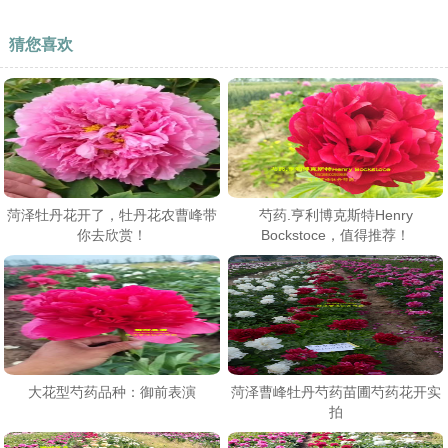
猜您喜欢
菏泽牡丹花开了，牡丹花农曹峰带
芍药.亨利博克斯特Henry
你去欣赏！
Bockstoce，值得推荐！
大花型芍药品种：御前表演
菏泽曹峰牡丹芍药苗圃芍药花开实
拍