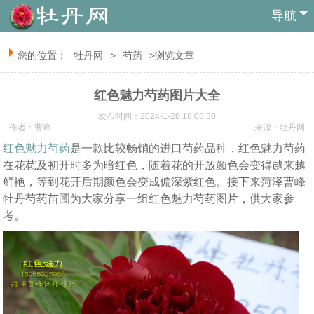
导航
您的位置：
牡丹网
>
芍药
>浏览文章
红色魅力芍药图片大全
发布时间：2024-1-28 18:08:30
作者：曹峰
来源：
牡丹网
红色魅力
芍药
是一款比较畅销的进口芍药品种，红色魅力芍药
在花苞及初开时多为暗红色，随着花的开放颜色会变得越来越
鲜艳，等到花开后期颜色会变成偏深紫红色。接下来菏泽曹峰
牡丹芍药苗圃为大家分享一组红色魅力芍药图片，供大家参
考。