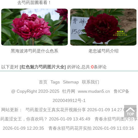
去芍药苗圃看看！
黑海波涛芍药是什么色系
老忠诚芍药介绍​
以下是对
[
红色魅力芍药图片大全
]
的评论,总共:
0
条评论
首页
Tags
Sitemap
联系我们
@ CopyRight 2020-2025
牡丹网
www.mudan5.cn
鲁ICP备
2020049912号-1
网站更新：
芍药羞涩女王真实花开视频分享 2026-01-09 14:27:08
芍
药羞涩女王，你喜欢吗？ 2026-01-09 13:45:49
青春永驻芍药图片分享
2026-01-09 12:20:35
青春永驻芍药花开实拍 2026-01-09 11:03:16