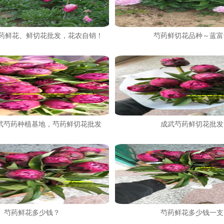
芍药鲜花、鲜切花批发，花农自销！
芍药鲜切花品种～蓝富
 成武芍药种植基地，芍药鲜切花批发
成武芍药鲜切花批发
芍药鲜花多少钱？
芍药鲜花多少钱一支