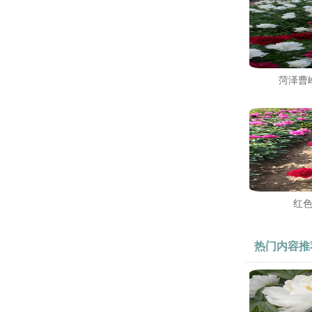
菏泽曹
红
热门内容推