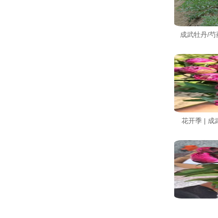
成武牡丹/
花开季 |