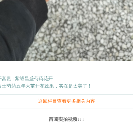
开富贵 | 紫绒昌盛芍药花开
富士芍药五年大苗开花效果，实在是太美了！
返回栏目查看更多相关内容
苗圃实拍视频↓↓↓