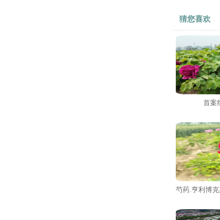
猜您喜欢
首案
芍药.亨利博克斯