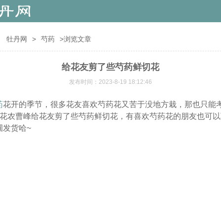
：
牡丹网
>
芍药
>浏览文章
给花友剪了些芍药鲜切花
发布时间：2023-8-19 18:12:46
药
花开的季节，很多花友喜欢芍药花又苦于没地方栽，那也只能
，花农曹峰给花友剪了些芍药鲜切花，有喜欢芍药花的朋友也可
圃发货哈~