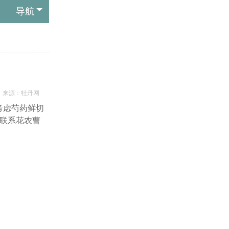
导航
来源：
牡丹网
考虑芍药鲜切
以联系花农曹