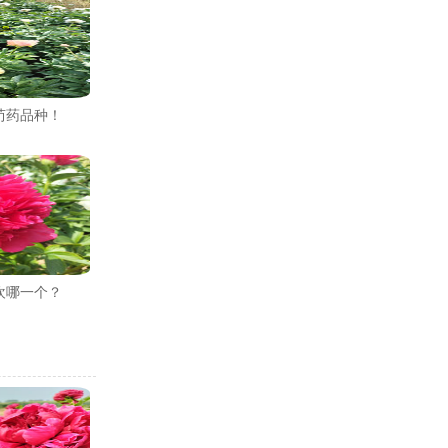
芍药品种！
欢哪一个？