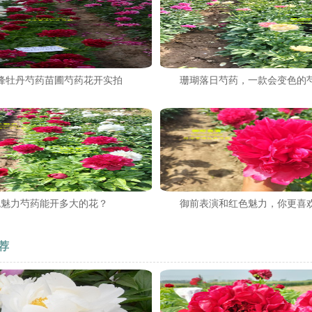
峰牡丹芍药苗圃芍药花开实拍
珊瑚落日芍药，一款会变色的
色魅力芍药能开多大的花？
御前表演和红色魅力，你更喜
荐