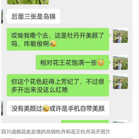
四川成都花友反馈的岛锦牡丹和花王牡丹花开照片