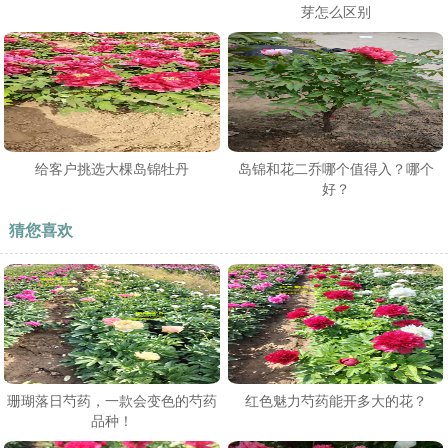
芽怎么区别
给客户挑选大棵岛锦牡丹
岛锦和花二乔哪个值得入？哪个
好？
猜您喜欢
珊瑚落日芍药，一款会变色的芍药
红色魅力芍药能开多大的花？
品种！