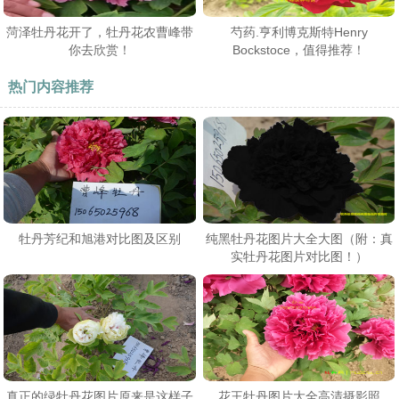
菏泽牡丹花开了，牡丹花农曹峰带
芍药.亨利博克斯特Henry
你去欣赏！
Bockstoce，值得推荐！
热门内容推荐
牡丹芳纪和旭港对比图及区别
纯黑牡丹花图片大全大图（附：真
实牡丹花图片对比图！）
真正的绿牡丹花图片原来是这样子
花王牡丹图片大全高清摄影照