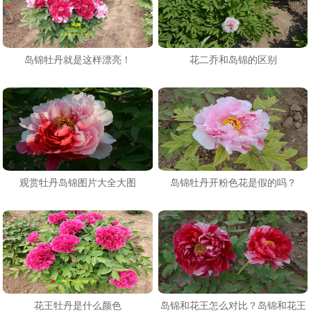
岛锦牡丹就是这样漂亮！
花二乔和岛锦的区别
观赏牡丹岛锦图片大全大图
岛锦牡丹开粉色花是假的吗？
花王牡丹是什么颜色
岛锦和花王怎么对比？岛锦和花王