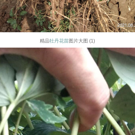
精品
牡丹花苗
图片大图 (1)