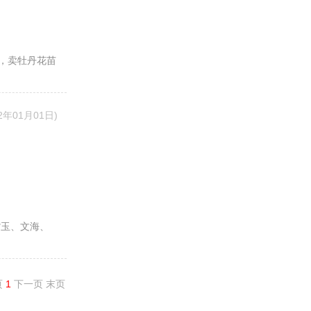
，卖牡丹花苗
22年01月01日)
紫玉、文海、
页
1
下一页
末页