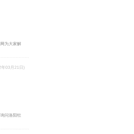
丹网为大家解
22年03月21日)
友询问洛阳牡