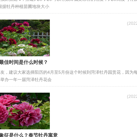
可根据牡丹种植苗圃地块大小
(20
最佳时间是什么时候？
友，建议大家选择阳历的4月至5月份这个时候到菏泽牡丹园赏花，因为每
泽举办一年一届菏泽牡丹花会
(20
象征是什么？春节牡丹寓意