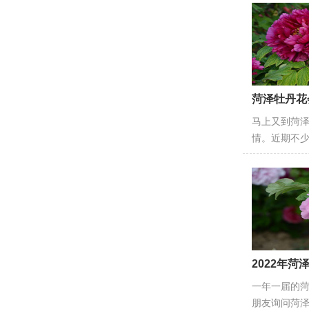
菏泽牡丹花
马上又到菏
情。近期不
2022年
一年一届的
朋友询问菏泽