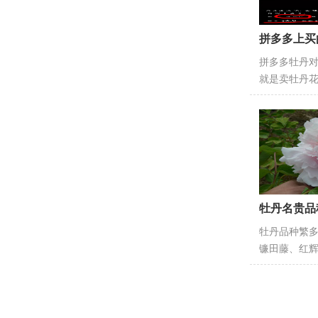
拼多多上买
拼多多牡丹对
就是卖牡丹花
牡丹名贵品
牡丹品种繁
镰田藤、红