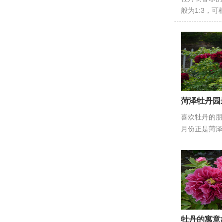
般为1:3，
菏泽牡丹园
喜欢牡丹的朋
月份正是菏
牡丹的寓意