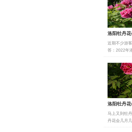
洛阳牡丹花
近期不少游
答：2022年
洛阳牡丹花
​马上又到牡
丹花会几月几