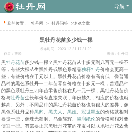
导航
您的位置：
牡丹网
>
牡丹问答
>浏览文章
黑牡丹花苗多少钱一棵
发布时间：2023-12-31 17:31:29
作者：曹峰
来源：
牡丹网
黑
牡丹花苗
多少钱一棵？黑牡丹花苗从十多元到几百元一棵不
等，有些大棵丛生黑牡丹或黑色系精品
独杆牡丹
价格会更高一
些，有些价格在千元以上。黑牡丹花苗价格有高有低，像普通
品种的黑色系牡丹一二年苗零售价格在十多元一棵，普通品种
的黑色系牡丹三四年苗零售价格在几十元一棵，黑牡丹花苗价
格与
牡丹苗
生长年份有直接关联，年份越久，相应的价格也就
越高。另外，不同品种的黑牡丹花苗价格也有很大的差异，像
黑色系牡丹品种
黑豹
、
黑夫人
、
黑妞
、
冠世墨玉
的价格就相对
要贵一些，像珠光墨润、乌金耀辉、
墨润绝伦
的价格就相对要
便宜一些。有需要正宗黑牡丹花苗的花友可以联系牡丹花农曹