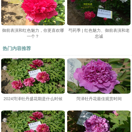
御前表演和红色魅力，你更喜欢哪
芍药季 | 红色魅力、御前表演和老
一个？
忠诚
热门内容推荐
2024菏泽牡丹盛花期是什么时候
菏泽牡丹花最佳观赏时间