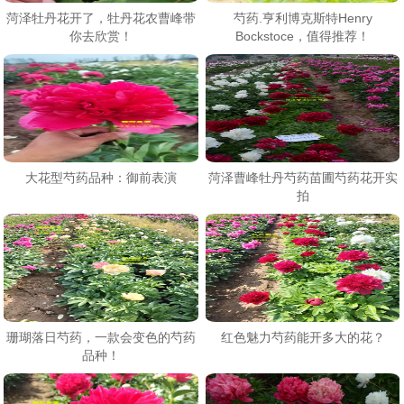
菏泽牡丹花开了，牡丹花农曹峰带
芍药.亨利博克斯特Henry
你去欣赏！
Bockstoce，值得推荐！
大花型芍药品种：御前表演
菏泽曹峰牡丹芍药苗圃芍药花开实
拍
珊瑚落日芍药，一款会变色的芍药
红色魅力芍药能开多大的花？
品种！