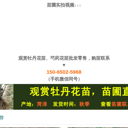
苗圃实拍视频↓↓↓
观赏牡丹花苗、芍药花苗批发零售，购苗联系
▼
150-6502-5968
（手机微信同号）
荐