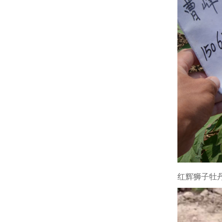
红辉狮子牡