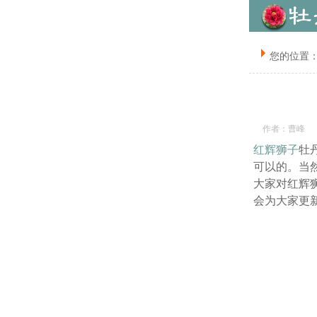
您的位置
作者：曹峰
红辉狮子
牡
可以的。当
大家对红辉
会为大家更