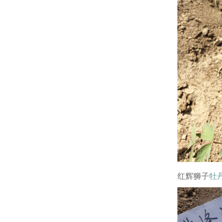
红辉狮子
牡