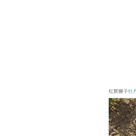
红辉狮子
牡