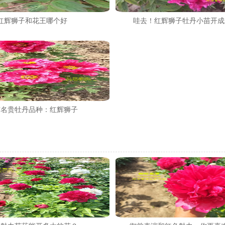
红辉狮子和花王哪个好
哇去！红辉狮子牡丹小苗开成
有名贵牡丹品种：红辉狮子