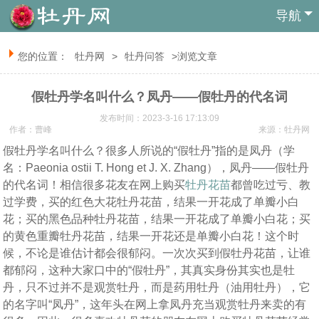
导航
您的位置：
牡丹网
>
牡丹问答
>浏览文章
假牡丹学名叫什么？凤丹——假牡丹的代名词
发布时间：2023-3-16 17:13:09
作者：曹峰
来源：
牡丹网
假牡丹学名叫什么？很多人所说的“假牡丹”指的是凤丹（学
名：Paeonia ostii T. Hong et J. X. Zhang），凤丹——假牡丹
的代名词！相信很多花友在网上购买
牡丹花苗
都曾吃过亏、教
过学费，买的红色大花牡丹花苗，结果一开花成了单瓣小白
花；买的黑色品种牡丹花苗，结果一开花成了单瓣小白花；买
的黄色重瓣牡丹花苗，结果一开花还是单瓣小白花！这个时
候，不论是谁估计都会很郁闷。一次次买到假牡丹花苗，让谁
都郁闷，这种大家口中的“假牡丹”，其真实身份其实也是牡
丹，只不过并不是观赏牡丹，而是药用牡丹（油用牡丹），它
的名字叫“凤丹”，这年头在网上拿凤丹充当观赏牡丹来卖的有