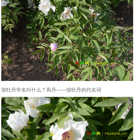
假牡丹学名叫什么？凤丹——假牡丹的代名词