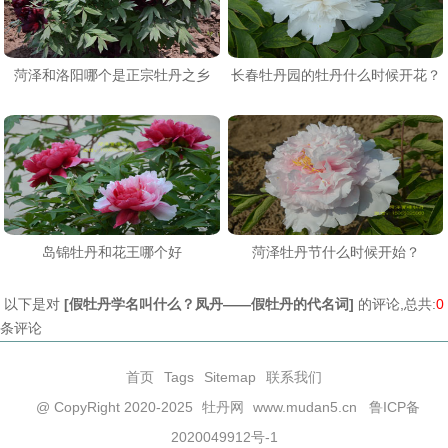
菏泽和洛阳哪个是正宗牡丹之乡
长春牡丹园的牡丹什么时候开花？
岛锦牡丹和花王哪个好
菏泽牡丹节什么时候开始？
以下是对
[
假牡丹学名叫什么？凤丹——假牡丹的代名词
]
的评论,总共:
0
条评论
首页
Tags
Sitemap
联系我们
@ CopyRight 2020-2025
牡丹网
www.mudan5.cn
鲁ICP备
2020049912号-1