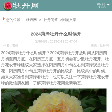
导航
您的位置：
牡丹网
>
牡丹问答
>浏览文章
2024菏泽牡丹什么时候开
发布时间：2023-2-11 20:47:04
作者：曹峰
来源：
牡丹网
2024菏泽牡丹什么时候开？2024菏泽牡丹开放时间从阳历四
月初至四月底。在阳历三月底、五月初会有少数牡丹花开。牡
丹花农曹峰建议大家选择在阳历四月中旬左右到菏泽观赏牡丹
花，阳历四月中旬是菏泽牡丹开的比较多、比较集中的时候。
如果大家准备到菏泽看牡丹，也可以关注一下菏泽牡丹花农曹
峰的微信朋友圈，了解菏泽牡丹花期最新动态。