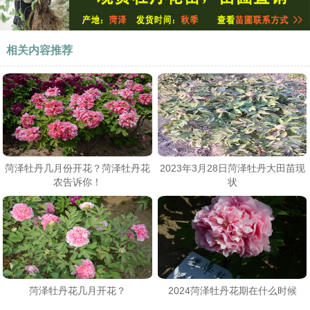
相关内容推荐
菏泽牡丹几月份开花？菏泽牡丹花
2023年3月28日菏泽牡丹大田苗现
农告诉你！
状
菏泽牡丹花几月开花？
2024菏泽牡丹花期在什么时候