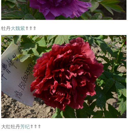
牡丹
大魏紫
⇑⇑⇑
大红牡丹
芳纪
⇑⇑⇑