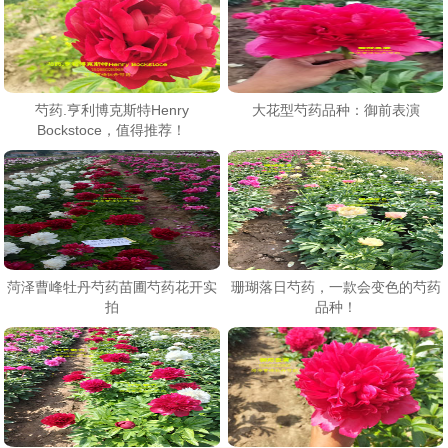
芍药.亨利博克斯特Henry
大花型芍药品种：御前表演
Bockstoce，值得推荐！
菏泽曹峰牡丹芍药苗圃芍药花开实
珊瑚落日芍药，一款会变色的芍药
拍
品种！