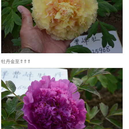
牡丹金至⇑⇑⇑