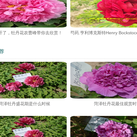
开了，牡丹花农曹峰带你去欣赏！
芍药.亨利博克斯特Henry Bockst
荐
24菏泽牡丹盛花期是什么时候
菏泽牡丹花最佳观赏时