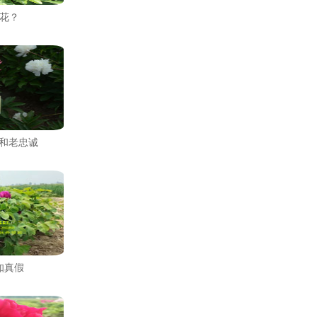
花？
演和老忠诚
知真假