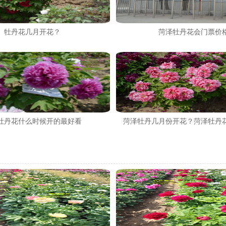
牡丹花几月开花？
菏泽牡丹花会门票价
牡丹花什么时候开的最好看
菏泽牡丹几月份开花？菏泽牡丹