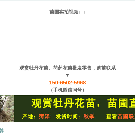
苗圃实拍视频↓↓↓
观赏牡丹花苗、芍药花苗批发零售，购苗联系
▼
150-6502-5968
（手机微信同号）
荐