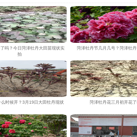
开了吗？今日菏泽牡丹大田苗现状实
菏泽牡丹节几月几号？菏泽牡丹
拍
么时候开？3月19日大田牡丹现状
菏泽牡丹花三月初开花了