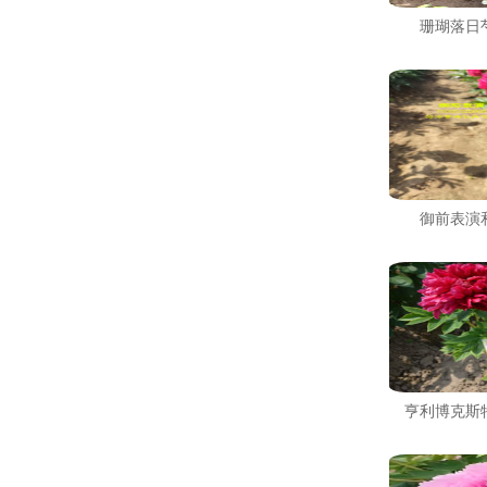
珊瑚落日
御前表演
亨利博克斯