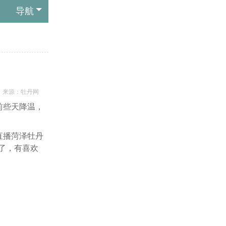
导航
！
来源：
牡丹网
前些天降温，
直播菏泽牡丹
了，有喜欢