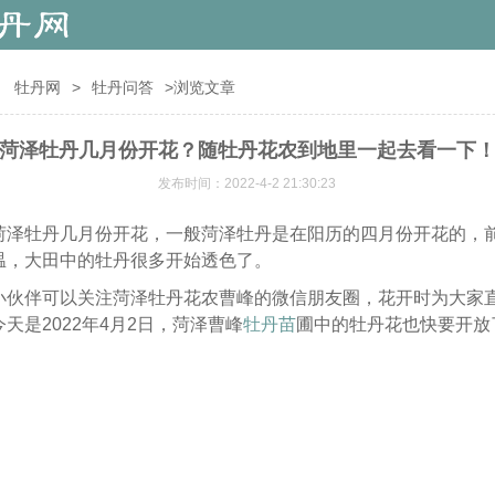
：
牡丹网
>
牡丹问答
>浏览文章
菏泽牡丹几月份开花？随牡丹花农到地里一起去看一下
发布时间：2022-4-2 21:30:23
菏泽牡丹几月份开花，一般菏泽牡丹是在阳历的四月份开花的，
温，大田中的牡丹很多开始透色了。
小伙伴可以关注菏泽牡丹花农曹峰的微信朋友圈，花开时为大家
天是2022年4月2日，菏泽曹峰
牡丹苗
圃中的牡丹花也快要开放