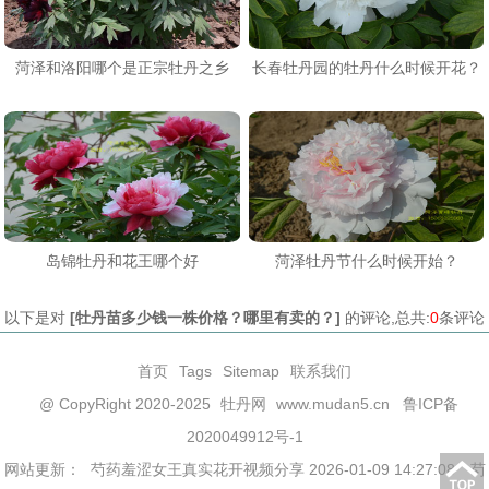
菏泽和洛阳哪个是正宗牡丹之乡
长春牡丹园的牡丹什么时候开花？
岛锦牡丹和花王哪个好
菏泽牡丹节什么时候开始？
以下是对
[
牡丹苗多少钱一株价格？哪里有卖的？
]
的评论,总共:
0
条评论
首页
Tags
Sitemap
联系我们
@ CopyRight 2020-2025
牡丹网
www.mudan5.cn
鲁ICP备
2020049912号-1
网站更新：
芍药羞涩女王真实花开视频分享 2026-01-09 14:27:08
芍