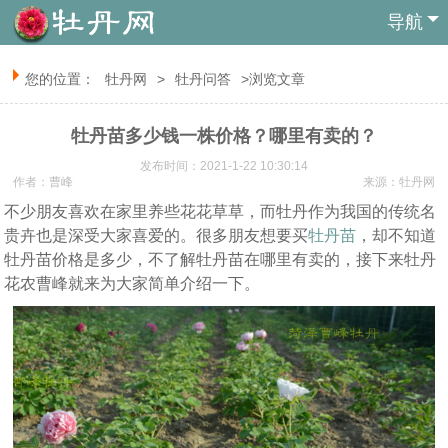
导航
您的位置：
牡丹网
>
牡丹问答
>浏览文章
牡丹苗多少钱一株价格？哪里有卖的？
发布时间：2021-1-22 10:30:14
作者：曹峰
来源：
牡丹网
不少朋友喜欢在家里养些花花草草，而牡丹作为我国的传统名
贵卉也是深受大家喜爱的。很多朋友想要买
牡丹苗
，却不知道
牡丹苗价格是多少，不了解牡丹苗在哪里有卖的，接下来牡丹
花农曹峰就来为大家简单介绍一下。